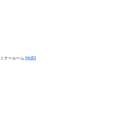
ミナールーム [
地図
]