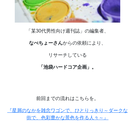
「某
30
代男性向け週刊誌」の編集者、
なべちょーさん
からの依頼により、
リサーチしている
「池袋ハードコア企画」。
前回までの流れはこちらを。
『星屑のなかを雑念ワゴンで、ひとりっきり～ダークな
街で、色彩豊かな景色を作る人々～』