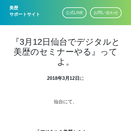
美歴
公式LINE
お問い合わせ
サポートサイト
『3月12日仙台でデジタルと
美歴のセミナーやる』って
よ。
2018
年
3
月
12
日
に
仙台にて、