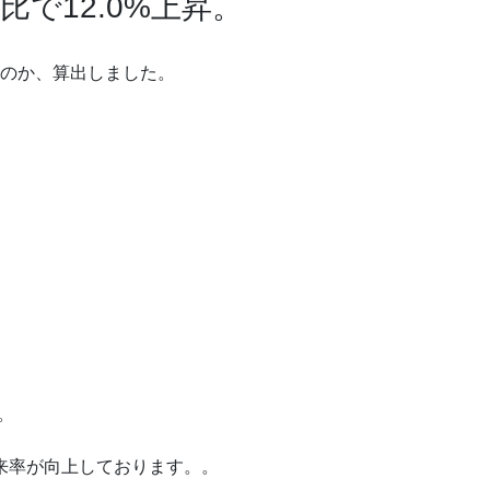
で12.0%上昇。
のか、算出しました。
。
来率が向上しております。。