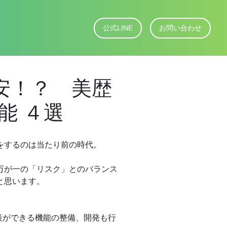
公式LINE
お問い合わせ
安！？ 美歴
能 ４選
をするのは当たり前の時代。
万が一の「リスク」とのバランス
と思います。
対策ができる機能の整備、開発も行