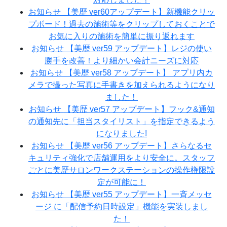
お知らせ
【美歴 ver60アップデート】新機能クリッ
プボード！過去の施術等をクリップしておくことで
お気に入りの施術を簡単に振り返れます
お知らせ
【美歴 ver59 アップデート】レジの使い
勝手を改善！より細かい会計ニーズに対応
お知らせ
【美歴 ver58 アップデート】 アプリ内カ
メラで撮った写真に手書きを加えられるようになり
ました！
お知らせ
【美歴 ver57 アップデート】フック&通知
の通知先に「担当スタイリスト」を指定できるよう
になりました!
お知らせ
【美歴 ver56 アップデート】さらなるセ
キュリティ強化で店舗運用をより安全に。スタッフ
ごとに美歴サロンワークステーションの操作権限設
定が可能に！
お知らせ
【美歴 ver55 アップデート】一斉メッセ
ージ に「配信予約日時設定」機能を実装しまし
た！