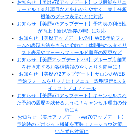
お知らせ
【美歴v76アップデート】レジ機能をリニ
ューアル！会計項目などをわかりやすく、売上分析
機能のグラフ表示などに対応
お知らせ
【美歴v75アップデート】予約表の利便性
が向上！新規/既存の判別に対応
お知らせ
【美歴アップデートv74】WEB予約フォ
ームの表現方法をさらに柔軟に！休暇時のスタイリ
スト表示やフォームフィールド順序の変更など
お知らせ
【美歴アップデートv73】グループ店舗間
を行き来するお客様情報のやりとりを簡単に！
お知らせ
【美歴v72アップデート】サロンのWEB
予約フォームをリッチに！メニュー説明設定&スタ
イリストプロフィール
お知らせ
【美歴v71アップデート】キャンセルされ
た予約の履歴を残せるように！キャンセル理由の分
析にも
お知らせ
【美歴アップデートver70アップデート】
予約時のデポジット機能を実装！ノーショウ対策、
いたずら対策に