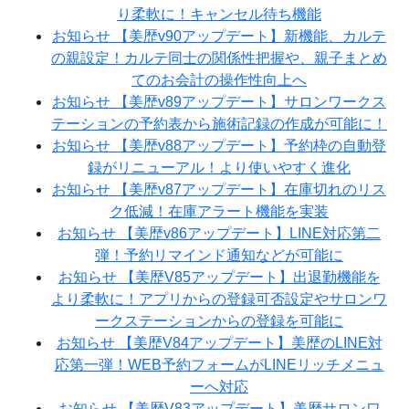
り柔軟に！キャンセル待ち機能
お知らせ
【美歴v90アップデート】新機能、カルテ
の親設定！カルテ同士の関係性把握や、親子まとめ
てのお会計の操作性向上へ
お知らせ
【美歴v89アップデート】サロンワークス
テーションの予約表から施術記録の作成が可能に！
お知らせ
【美歴v88アップデート】予約枠の自動登
録がリニューアル！より使いやすく進化
お知らせ
【美歴v87アップデート】在庫切れのリス
ク低減！在庫アラート機能を実装
お知らせ
【美歴v86アップデート】LINE対応第二
弾！予約リマインド通知などが可能に
お知らせ
【美歴V85アップデート】出退勤機能を
より柔軟に！アプリからの登録可否設定やサロンワ
ークステーションからの登録を可能に
お知らせ
【美歴V84アップデート】美歴のLINE対
応第一弾！WEB予約フォームがLINEリッチメニュ
ーへ対応
お知らせ
【美歴V83アップデート】美歴サロンワ