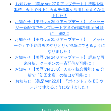
お知らせ
【美歴 ver 27.0 アップデート】接客や提
案時、今まで以上にカルテ情報を活用しやすくなり
ました！
お知らせ
【美歴 ver 26.0 アップデート】 メッセー
ジ一斉配信でテンプレート文章の作成/利用が可能
に！ 他2点
お知らせ
【美歴 ver 25.0 アップデート】 「メッセ
ージ」で予約調整のやりとりが簡単にできるように
なりました！
お知らせ
【美歴 ver 24.0 アップデート】 詳細な再
来分析、クーポンの一斉配信が可能に！
お知らせ
【美歴 ver 23.0】 カルテ統合機能！＆ 分
析で「初回来店」の抽出が可能に！
お知らせ
【美歴 ver 22.0】 「ポイント」を EC や
レジ で使えるようになりました！
【お問い合わせ】