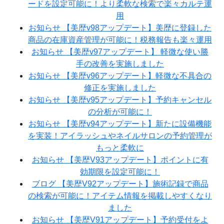
ードを設定可能に！より柔軟な検索で楽々カルテ運
用
お知らせ
【美歴v98アップデート】美歴に登録した
商品の在庫資産管理が可能に！税務報告も楽々運用
お知らせ
【美歴v97アップデート】 軽微な使い勝
手の改善を実施しました
お知らせ
【美歴v96アップデート】軽微な不具合の
修正を実施しました
お知らせ
【美歴v95アップデート】予約キャンセル
の分析が可能に！
お知らせ
【美歴v94アップデート】新たに設備機能
を実装！アイラッシュやネイルサロンの予約管理が
もっと柔軟に
お知らせ
【美歴V93アップデート】ポイントに有
効期限を設定可能に！
ブログ
【美歴V92アップデート】施術記録で商品
の検索が可能に！アイテム情報を掲載しやすくなり
ました
お知らせ
【美歴V91アップデート】予約受付をよ