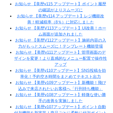
お知らせ
【美歴v115 アップデート】ポイント履歴
の確認がよりスムーズに
お知らせ
【美歴v114 アップデート】レジ機能改
善！軽減税率（8％）に対応しました
お知らせ
【美歴V113アップデート】UI改善！ホー
ム画面が追加されました
お知らせ
【美歴V112アップデート】施術内容の入
力がもっとスムーズに！テンプレート機能登場
お知らせ
【美歴v111アップデート】管理画面のデ
ザインを変更！より直感的なメニュー配置で操作性
アップ
お知らせ
【美歴v110アップデート】SNS投稿を効
率化！予約空き時間をまとめてテキスト出力
お知らせ
【美歴v109アップデート】新機能！飛び
込みで来店されたいお客様へ「行列待ち機能」
お知らせ
【美歴v108アップデート】軽微な使い勝
手の改善を実施しました
お知らせ
【美歴v107アップデート】ポイント自動
付与機能を新実装！商品ごとに柔軟に付与ポイント