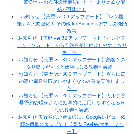
一斉送信 抽出条件設定機能向上で、より柔軟な配
信が可能に！
お知らせ
【美歴 ver 33 アップデート】「レジ機
能」を大幅強化！ その他 for Businessアプリの機能
改善
お知らせ
【美歴 ver 32 アップデート】「インビテ
ーションカード」から予約を受け付けしやすくなり
ました！
お知らせ
【美歴 ver 31.0 アップデート】顧客との
やり取りがもっと便利になる改善を実施！
お知らせ
【美歴 ver 30.0 アップデート】さらに質
の高い顧客対応がしやすくなる改善を実施しまし
た！
お知らせ
【美歴 ver 28.0 アップデート】カルテ管
理/予約管理がさらに効率的に活用しやすくなる５
つの改善を実施
お知らせ
美容室のご新規様に、Googleレビュー依
頼を簡単２タップで！【美歴 Reviewマネージャ
ー】