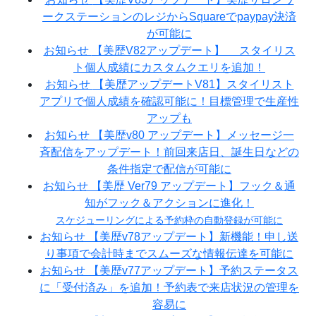
ークステーションのレジからSquareでpaypay決済
が可能に
お知らせ
【美歴V82アップデート】 スタイリス
ト個人成績にカスタムクエリを追加！
お知らせ
【美歴アップデートV81】スタイリスト
アプリで個人成績を確認可能に！目標管理で生産性
アップも
お知らせ
【美歴v80 アップデート】メッセージ一
斉配信をアップデート！前回来店日、誕生日などの
条件指定で配信が可能に
お知らせ
【美歴 Ver79 アップデート】フック＆通
知がフック＆アクションに進化！
スケジューリングによる予約枠の自動登録が可能に
お知らせ
【美歴v78アップデート】新機能！申し送
り事項で会計時までスムーズな情報伝達を可能に
お知らせ
【美歴v77アップデート】予約ステータス
に「受付済み」を追加！予約表で来店状況の管理を
容易に