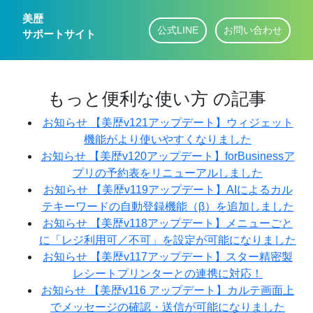
美歴
公式LINE
お問い合わせ
サポートサイト
もっと便利な使い方 の記事
お知らせ
【美歴v121アップデート】ウィジェット
機能がより使いやすくなりました
お知らせ
【美歴v120アップデート】forBusinessア
プリの予約表をリニューアルしました
お知らせ
【美歴v119アップデート】AIによるカル
テキーワードの自動登録機能（β）を追加しました
お知らせ
【美歴v118アップデート】メニューごと
に「レジ利用可／不可」を設定が可能になりました
お知らせ
【美歴v117アップデート】スター精密製
レシートプリンターとの連携に対応！
お知らせ
【美歴v116 アップデート】カルテ画面上
でメッセージの確認・送信が可能になりました