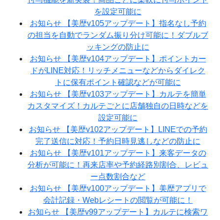
を設定可能に
お知らせ
【美歴v105アップデート】指名なし予約
の担当を自動でランダム振り分け可能に！ダブルブ
ッキングの防止に
お知らせ
【美歴v104アップデート】ポイントカー
ドがLINE対応！リッチメニューなどからダイレク
トに保有ポイント確認などが可能に
お知らせ
【美歴v103アップデート】カルテを簡単
カスタマイズ！カルテごとに店舗独自の日時などを
設定可能に
お知らせ
【美歴v102アップデート】LINEでの予約
完了送信に対応！予約日時見逃しなどの防止に
お知らせ
【美歴v101アップデート】来客データの
分析が可能に！再来店率や予約経路別割合、レビュ
ー点数割合など
お知らせ
【美歴v100アップデート】美歴アプリで
会計記録・Webレシートの閲覧が可能に！
お知らせ
【美歴v99アップデート】カルテに検索ワ