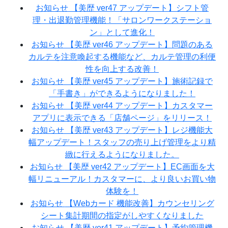
お知らせ
【美歴 ver47 アップデート】シフト管
理・出退勤管理機能！「サロンワークステーショ
ン」として進化！
お知らせ
【美歴 ver46 アップデート】問題のある
カルテを注意喚起する機能など、カルテ管理の利便
性を向上する改善！
お知らせ
【美歴 ver45 アップデート】施術記録で
「手書き」ができるようになりました！
お知らせ
【美歴 ver44 アップデート】カスタマー
アプリに表示できる「店舗ページ」をリリース！
お知らせ
【美歴 ver43 アップデート】レジ機能大
幅アップデート！スタッフの売り上げ管理をより精
緻に行えるようになりました。
お知らせ
【美歴 ver42 アップデート】EC画面を大
幅リニューアル！カスタマーに、より良いお買い物
体験を！
お知らせ
【Webカード 機能改善】カウンセリング
シート集計期間の指定がしやすくなりました
お知らせ
【美歴 ver41 アップデート】予約管理機