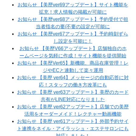
お知らせ
【美歴ver69アップデート】サイト機能を
拡充！求人情報の掲載が可能に
お知らせ
【美歴ver68アップデート】予約受付で担
当者指名の要/不要の設定が可能に
お知らせ
【美歴ver67アップデート】予約時刻ずら
し設定を可能に！
お知らせ
【美歴V66アップデート】店舗独自のホ
ームページを気軽に作成！サイト機能を提供開始
お知らせ
【美歴Ver65】新機能、商品在庫管理！レ
ジやECと連動して楽々運用
お知らせ
【美歴 ver64】メッセージの自動応答に対
応！スタッフの働き方改革にも
お知らせ
【美歴 ver63アップデート】美歴のカード
共有がLINE対応になりました
お知らせ
【美歴 ver62アップデート】店舗での美歴
活用をオーダーメイド！レクチャー動画機能
お知らせ
【美歴 ver61アップデート】外部予約サイ
ト連携をネイル・アイラッシュ・エステサロンにも
対応しました！