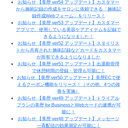
お知らせ
【美歴 ver54 アップデート】カスタマー
から施術記録の作成をサロンに依頼できる「施術記
録作成Webフォーム」をリリース！
お知らせ
【美歴 ver53 アップデート】カスタマー
アプリで、使用している美容ケアアイテムを記録で
きるようになりました！
お知らせ
【美歴 ver52 アップデート】スタイリス
トから共有された施術記録などカードをカスタマー
が所有できるようになりました
お知らせ
【美歴 ver51 アップデート】出退勤管理
で休憩時間の登録・管理も可能に！
お知らせ
【美歴 ver50 アップデート】美歴ECで使
えるクーポン機能をリリース！（その他、4つの改
善を実施）
お知らせ
【美歴 ver49 アップデート】トライアル
プランの美歴 for BusinessとWebカードの連携が可
能に！
お知らせ
【美歴 ver48 アップデート】メッセージ
一斉配信の効果測定が可能に！